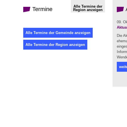
Alle Termine der
Termine
Region anzeigen
09. O
Aktua
Alle Termine der Gemeinde anzeigen
Die A
ehema
Alle Termine der Region anzeigen
einges
Infor
Wendel
weit