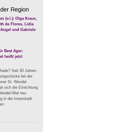
 der Region
r Best Ager:
 heißt jetzt
hade? Seit 30 Jahren
dungsstücke bei der
mmer St. Wendel
t sich die Einrichtung
endel-Illtal neu
 in die Innenstadt
uen