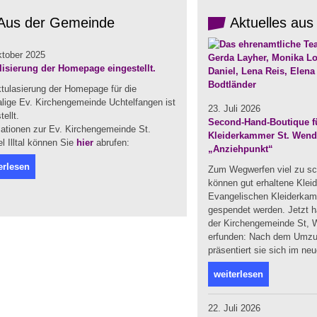
Aus der Gemeinde
Aktuelles aus
ktober 2025
lisierung der Homepage eingestellt.
ktulasierung der Homepage für die
lige Ev. Kirchengemeinde Uchtelfangen ist
23. Juli 2026
tellt.
Second-Hand-Boutique fü
mationen zur Ev. Kirchengemeinde St.
Kleiderkammer St. Wendel
 Illtal können Sie
hier
abrufen:
„Anziehpunkt“
erlesen
Zum Wegwerfen viel zu sc
können gut erhaltene Klei
Evangelischen Kleiderka
gespendet werden. Jetzt ha
der Kirchengemeinde St, W
erfunden: Nach dem Umzug
präsentiert sie sich im ne
weiterlesen
22. Juli 2026