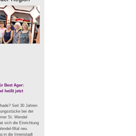
r Best Ager:
 heißt jetzt
hade? Seit 30 Jahren
dungsstücke bei der
mmer St. Wendel
t sich die Einrichtung
endel-Illtal neu
 in die Innenstadt