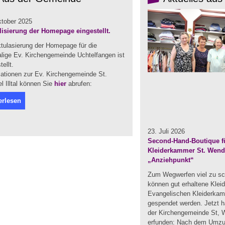
ktober 2025
lisierung der Homepage eingestellt.
ktulasierung der Homepage für die
lige Ev. Kirchengemeinde Uchtelfangen ist
tellt.
mationen zur Ev. Kirchengemeinde St.
 Illtal können Sie
hier
abrufen:
erlesen
23. Juli 2026
Second-Hand-Boutique fü
Kleiderkammer St. Wendel
„Anziehpunkt“
Zum Wegwerfen viel zu sc
können gut erhaltene Klei
Evangelischen Kleiderka
gespendet werden. Jetzt ha
der Kirchengemeinde St, W
erfunden: Nach dem Umzug