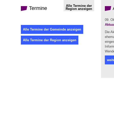
Alle Termine der
Termine
Region anzeigen
09. O
Aktua
Alle Termine der Gemeinde anzeigen
Die A
ehema
Alle Termine der Region anzeigen
einges
Infor
Wendel
weit