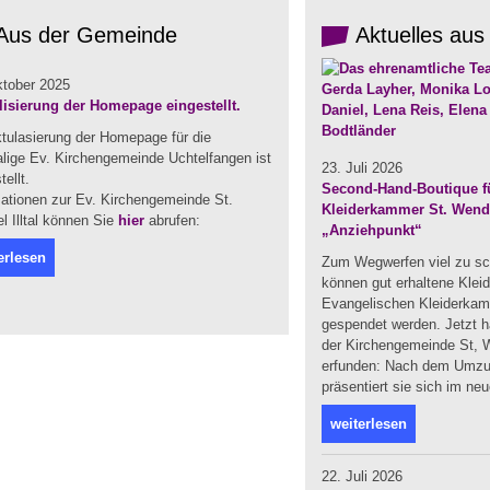
Aus der Gemeinde
Aktuelles aus
ktober 2025
lisierung der Homepage eingestellt.
ktulasierung der Homepage für die
lige Ev. Kirchengemeinde Uchtelfangen ist
23. Juli 2026
tellt.
Second-Hand-Boutique fü
mationen zur Ev. Kirchengemeinde St.
Kleiderkammer St. Wendel
 Illtal können Sie
hier
abrufen:
„Anziehpunkt“
erlesen
Zum Wegwerfen viel zu sc
können gut erhaltene Klei
Evangelischen Kleiderka
gespendet werden. Jetzt ha
der Kirchengemeinde St, W
erfunden: Nach dem Umzug
präsentiert sie sich im ne
weiterlesen
22. Juli 2026