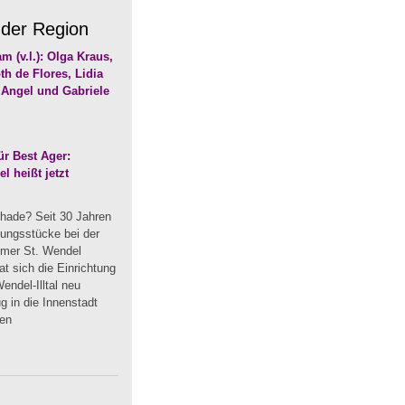
 der Region
r Best Ager:
 heißt jetzt
hade? Seit 30 Jahren
dungsstücke bei der
mmer St. Wendel
t sich die Einrichtung
endel-Illtal neu
 in die Innenstadt
uen