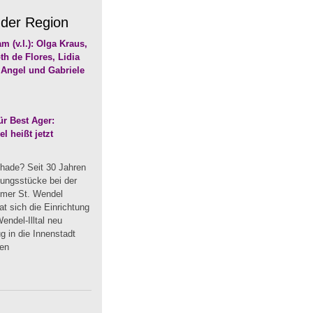
 der Region
r Best Ager:
 heißt jetzt
hade? Seit 30 Jahren
dungsstücke bei der
mmer St. Wendel
t sich die Einrichtung
endel-Illtal neu
 in die Innenstadt
uen