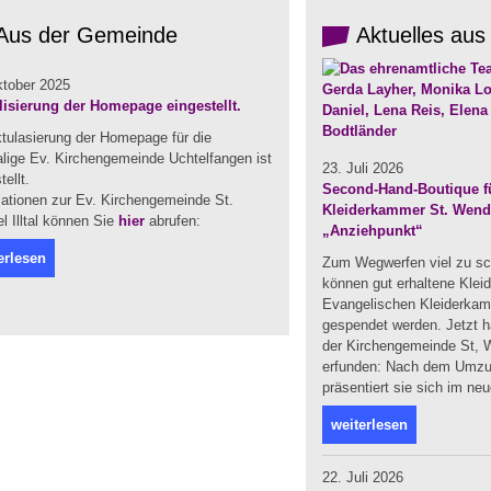
Aus der Gemeinde
Aktuelles aus
ktober 2025
lisierung der Homepage eingestellt.
ktulasierung der Homepage für die
lige Ev. Kirchengemeinde Uchtelfangen ist
23. Juli 2026
tellt.
Second-Hand-Boutique fü
mationen zur Ev. Kirchengemeinde St.
Kleiderkammer St. Wendel
 Illtal können Sie
hier
abrufen:
„Anziehpunkt“
erlesen
Zum Wegwerfen viel zu sc
können gut erhaltene Klei
Evangelischen Kleiderka
gespendet werden. Jetzt ha
der Kirchengemeinde St, W
erfunden: Nach dem Umzug
präsentiert sie sich im ne
weiterlesen
22. Juli 2026