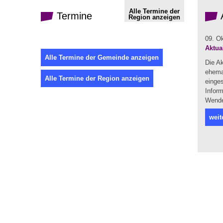
Alle Termine der
Termine
Region anzeigen
09. O
Aktua
Alle Termine der Gemeinde anzeigen
Die A
ehema
Alle Termine der Region anzeigen
einges
Infor
Wendel
weit